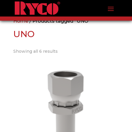
Home
/ Products tagged “UNO”
UNO
Showing all 6 results