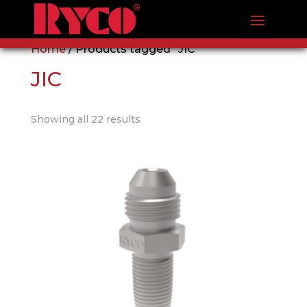
Home
/ Products tagged “JIC”
JIC
Showing all 22 results